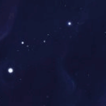
（中国）官方产品
ZHENGAN PR
“以客户为中心，以质量为核心”，谨慎行走，踏实迈步，使每做
always remind yourself to "customer centric, quality as the core", careful walki
each equipment is a quality equipment, is assured equipment.