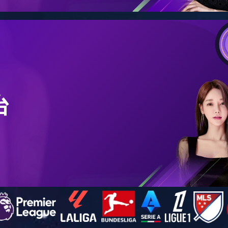
我们的优势
OUR ADVANTAGE
于我们的专业“的经营理念，为客户提供品质优良，节能的产品
先进设备
先进的设备，完善的配套，
专注产品细节。