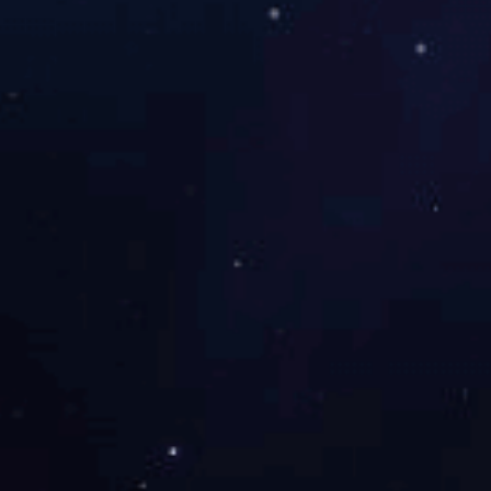
大电流航空插头插座选购
水箱温
2018-12-26
201
大电流航空插头插座选购要注意什么？大电流?航空
汽车水
插头的作用其实很简单，就是在不同的电路之间建
温度采
立起一个桥梁·····
感部位，动态
详情
详