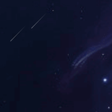
开云
我们了解您的需要，时时告诫自己要
We understand your needs, 